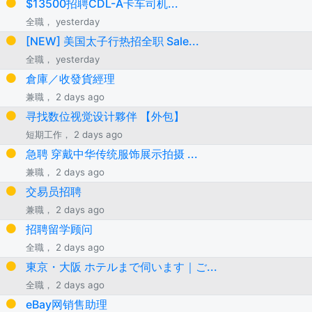
$13500招聘CDL-A卡车司机...
全職， yesterday
[NEW] 美国太子行热招全职 Sale...
全職， yesterday
倉庫／收發貨經理
兼職， 2 days ago
寻找数位视觉设计夥伴 【外包】
短期工作， 2 days ago
急聘 穿戴中华传统服饰展示拍摄 ...
兼職， 2 days ago
交易员招聘
兼職， 2 days ago
招聘留学顾问
全職， 2 days ago
東京・大阪 ホテルまで伺います｜ご...
全職， 2 days ago
eBay网销售助理