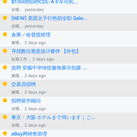
$13500招聘CDL-A卡车司机...
全職， yesterday
[NEW] 美国太子行热招全职 Sale...
全職， yesterday
倉庫／收發貨經理
兼職， 2 days ago
寻找数位视觉设计夥伴 【外包】
短期工作， 2 days ago
急聘 穿戴中华传统服饰展示拍摄 ...
兼職， 2 days ago
交易员招聘
兼職， 2 days ago
招聘留学顾问
全職， 2 days ago
東京・大阪 ホテルまで伺います｜ご...
全職， 2 days ago
eBay网销售助理