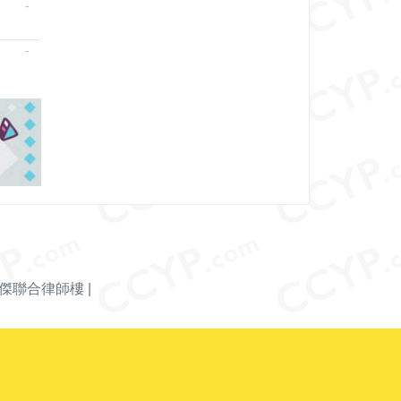
-
-
傑聯合律師樓
|