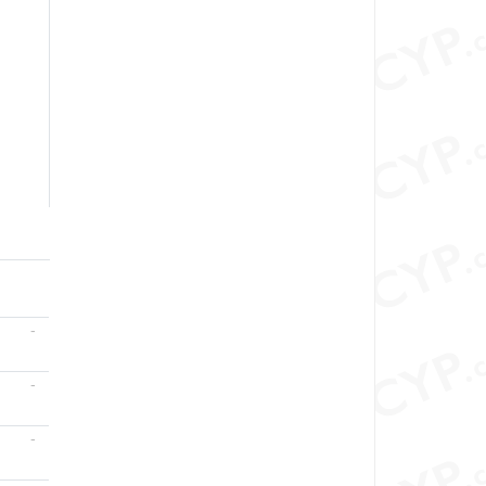
-
-
-