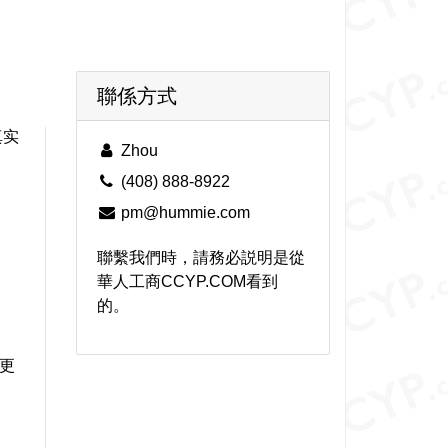
聯係方式
真实
Zhou
(408) 888-8922
pm@hummie.com
聯繫我們時，請務必説明是從
華人工商CCYP.COM看到
的。
到更