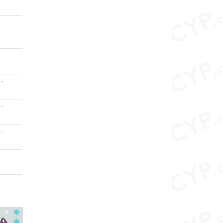
-
-
-
-
-
-