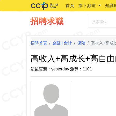
首頁
旗下頻道
知識
搜索職位
招聘求職
招聘首頁
金融 | 會計
保險
高收入+高成
高收入+高成长+高自
最後更新：yesterday
瀏覽：1101