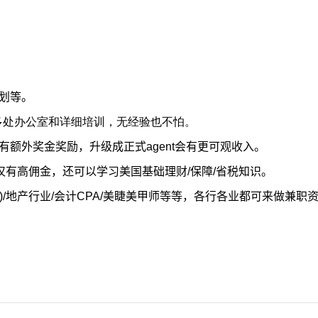
划等。
多处办公室和详细培训，无经验也不怕。
有额外奖金奖励，升级成正式
agent
会有更可观收入。
仅有高佣金，还可以学习美国基础理财
/
保障
/
省税知识。
)/
地产行业
/
会计
CPA/
美睫美甲师等等，各行各业都可来做兼职