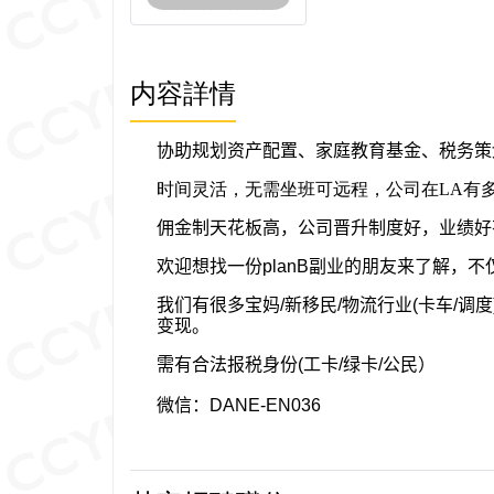
内容詳情
协助规划资产配置、家庭教育基金、税务策
时间灵活，无需坐班可远程，公司在LA有
佣金制天花板高，公司晋升制度好，业绩好
欢迎想找一份
planB
副业的朋友来了解，不
我们有很多宝妈
/
新移民
/
物流行业
(
卡车
/
调度
变现。
需有合法报税身份
(
工卡
/
绿卡
/
公民）
微信：
DANE-EN036