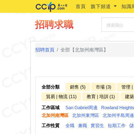
首頁
旗下頻道
知識
搜索職位
招聘求職
招聘首頁
全部【北加州南灣區】
全部分類
銷售 (5)
市場 (3)
管理 |
貿易 | 物流 (11)
教育 | 培訓 (1)
建築 
工作區域
San Gabriel周邊
Rowland Heigh
北加州南灣區
北加州東灣區
北加州半島周邊
工作性質
全職
兼職
實習生
短期工作
儲