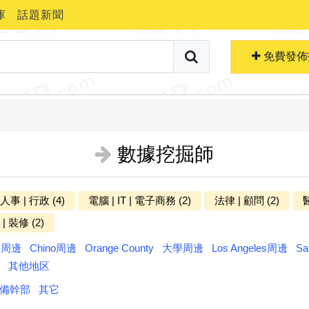
庫
話題新聞
搜索職位
免費生成簡歷
免費發佈
數據挖掘師
 人事 | 行政 (4)
電腦 | IT | 電子商務 (2)
法律 | 顧問 (2)
醫
更多分类
| 裝修 (2)
ts周邊
Chino周邊
Orange County
大學周邊
Los Angeles周邊
Sa
其他地区
備幹部
其它