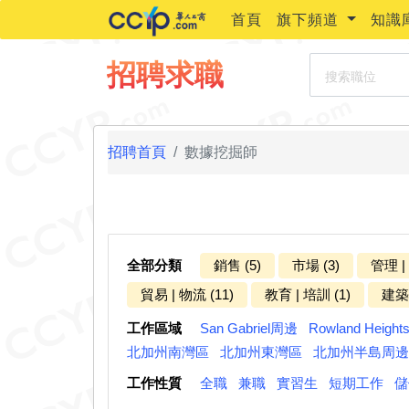
首頁
旗下頻道
知識
搜索職位
招聘求職
招聘首頁
數據挖掘師
全部分類
銷售 (5)
市場 (3)
管理 |
貿易 | 物流 (11)
教育 | 培訓 (1)
建築 
工作區域
San Gabriel周邊
Rowland Heigh
北加州南灣區
北加州東灣區
北加州半島周邊
工作性質
全職
兼職
實習生
短期工作
儲