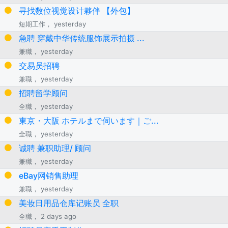
寻找数位视觉设计夥伴 【外包】
短期工作， yesterday
急聘 穿戴中华传统服饰展示拍摄 ...
兼職， yesterday
交易员招聘
兼職， yesterday
招聘留学顾问
全職， yesterday
東京・大阪 ホテルまで伺います｜ご...
全職， yesterday
诚聘 兼职助理/ 顾问
兼職， yesterday
eBay网销售助理
兼職， yesterday
美妆日用品仓库记账员 全职
全職， 2 days ago