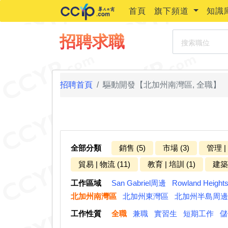
首頁
旗下頻道
知識
搜索職位
招聘求職
招聘首頁
驅動開發【北加州南灣區, 全職】
全部分類
銷售 (5)
市場 (3)
管理 |
貿易 | 物流 (11)
教育 | 培訓 (1)
建築 
工作區域
San Gabriel周邊
Rowland Heigh
北加州南灣區
北加州東灣區
北加州半島周邊
工作性質
全職
兼職
實習生
短期工作
儲