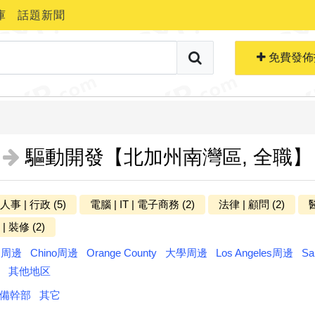
庫
話題新聞
搜索職位
免費生成簡歷
免費發佈
驅動開發【北加州南灣區, 全職】
 人事 | 行政 (5)
電腦 | IT | 電子商務 (2)
法律 | 顧問 (2)
醫
更多分类
| 裝修 (2)
ts周邊
Chino周邊
Orange County
大學周邊
Los Angeles周邊
Sa
其他地区
備幹部
其它