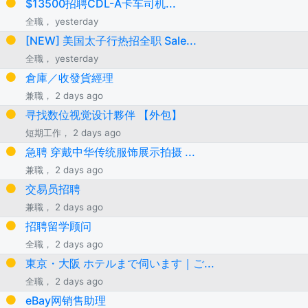
$13500招聘CDL-A卡车司机...
全職， yesterday
[NEW] 美国太子行热招全职 Sale...
全職， yesterday
倉庫／收發貨經理
兼職， 2 days ago
寻找数位视觉设计夥伴 【外包】
短期工作， 2 days ago
急聘 穿戴中华传统服饰展示拍摄 ...
兼職， 2 days ago
交易员招聘
兼職， 2 days ago
招聘留学顾问
全職， 2 days ago
東京・大阪 ホテルまで伺います｜ご...
全職， 2 days ago
eBay网销售助理