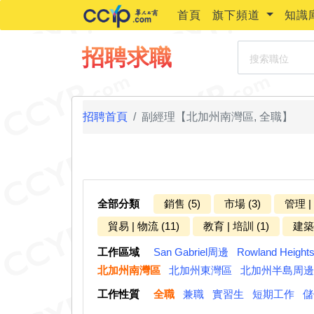
首頁
旗下頻道
知識
搜索職位
招聘求職
招聘首頁
副經理【北加州南灣區, 全職】
全部分類
銷售 (5)
市場 (3)
管理 |
貿易 | 物流 (11)
教育 | 培訓 (1)
建築 
工作區域
San Gabriel周邊
Rowland Heigh
北加州南灣區
北加州東灣區
北加州半島周邊
工作性質
全職
兼職
實習生
短期工作
儲