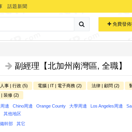
庫
話題新聞
搜索職位
免費生成簡歷
免費發佈
副經理【北加州南灣區, 全職】
 人事 | 行政 (5)
電腦 | IT | 電子商務 (2)
法律 | 顧問 (2)
醫
更多分类
| 裝修 (2)
ts周邊
Chino周邊
Orange County
大學周邊
Los Angeles周邊
Sa
其他地区
備幹部
其它