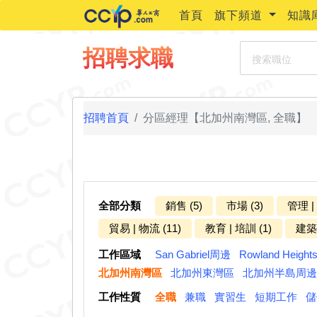
首頁
旗下頻道
知識
搜索職位
招聘求職
招聘首頁
分區經理【北加州南灣區, 全職】
全部分類
銷售 (5)
市場 (3)
管理 |
貿易 | 物流 (11)
教育 | 培訓 (1)
建築 
工作區域
San Gabriel周邊
Rowland Heigh
北加州南灣區
北加州東灣區
北加州半島周邊
工作性質
全職
兼職
實習生
短期工作
儲