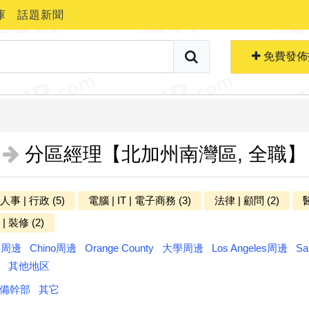
庫
話題新聞
搜索職位
免費生成簡歷
免費發佈
分區經理【北加州南灣區, 全職】
 人事 | 行政 (5)
電腦 | IT | 電子商務 (3)
法律 | 顧問 (2)
醫
更多分类
| 裝修 (2)
ts周邊
Chino周邊
Orange County
大學周邊
Los Angeles周邊
Sa
其他地区
備幹部
其它