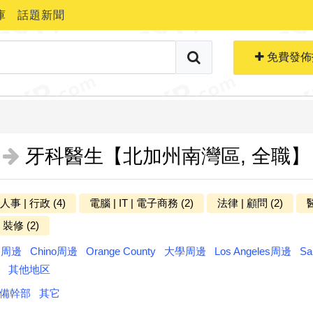
庫
話題新聞
搜索職位
免費生成簡歷
免費發佈
牙科醫生【北加州南灣區, 全職】
 人事 | 行政 (4)
電腦 | IT | 電子商務 (2)
法律 | 顧問 (2)
醫
更多分类
 裝修 (2)
ts周邊
Chino周邊
Orange County
大學周邊
Los Angeles周邊
Sa
其他地区
備幹部
其它