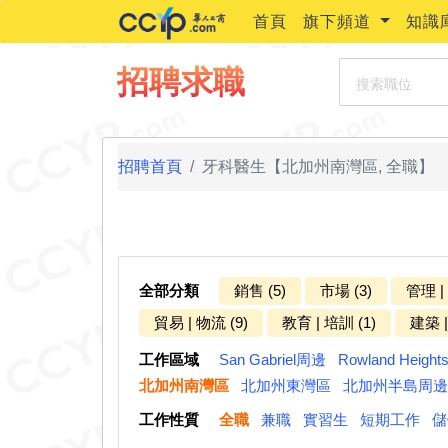
首頁
旗下頻道
知識
搜索職位
招聘求職
招聘首頁
牙科醫生【北加州南灣區, 全職】
全部分類
銷售 (5)
市場 (3)
管理 |
貿易 | 物流 (9)
教育 | 培訓 (1)
建築 |
工作區域
San Gabriel周邊
Rowland Heigh
北加州南灣區
北加州東灣區
北加州半島周邊
工作性質
全職
兼職
實習生
短期工作
儲