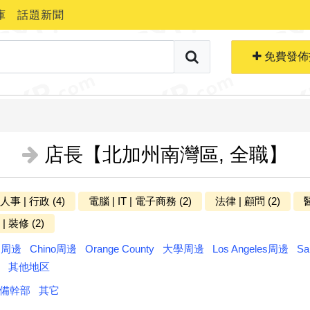
庫
話題新聞
搜索職位
免費生成簡歷
免費發佈
店長【北加州南灣區, 全職】
 人事 | 行政 (4)
電腦 | IT | 電子商務 (2)
法律 | 顧問 (2)
醫
更多分类
| 裝修 (2)
ts周邊
Chino周邊
Orange County
大學周邊
Los Angeles周邊
Sa
其他地区
備幹部
其它