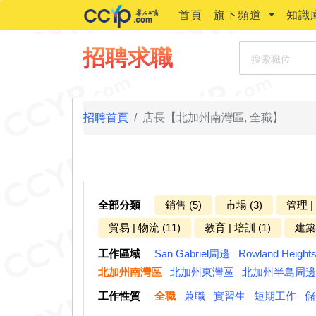
首頁
旗下頻道
知識
搜索職位
招聘求職
招聘首頁
店長【北加州南灣區, 全職】
全部分類
銷售 (5)
市場 (3)
管理 |
貿易 | 物流 (11)
教育 | 培訓 (1)
建築 
工作區域
San Gabriel周邊
Rowland Heigh
北加州南灣區
北加州東灣區
北加州半島周邊
工作性質
全職
兼職
實習生
短期工作
儲