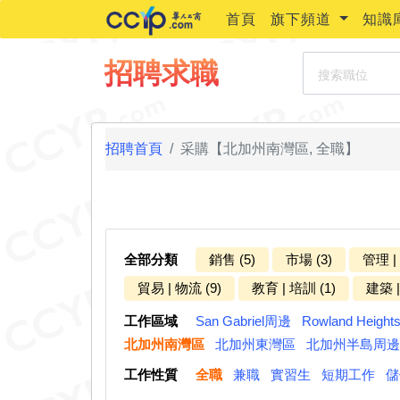
首頁
旗下頻道
知識
搜索職位
招聘求職
招聘首頁
采購【北加州南灣區, 全職】
全部分類
銷售 (5)
市場 (3)
管理 |
貿易 | 物流 (9)
教育 | 培訓 (1)
建築 |
工作區域
San Gabriel周邊
Rowland Heigh
北加州南灣區
北加州東灣區
北加州半島周邊
工作性質
全職
兼職
實習生
短期工作
儲