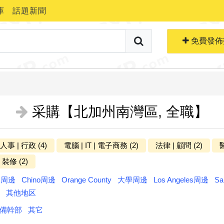
庫
話題新聞
搜索職位
免費生成簡歷
免費發佈
采購【北加州南灣區, 全職】
 人事 | 行政 (4)
電腦 | IT | 電子商務 (2)
法律 | 顧問 (2)
醫
更多分类
 裝修 (2)
ts周邊
Chino周邊
Orange County
大學周邊
Los Angeles周邊
Sa
其他地区
備幹部
其它