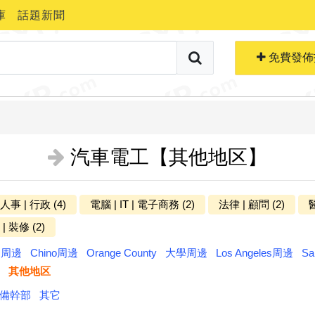
庫
話題新聞
搜索職位
免費生成簡歷
免費發佈
汽車電工【其他地区】
 人事 | 行政 (4)
電腦 | IT | 電子商務 (2)
法律 | 顧問 (2)
醫
更多分类
| 裝修 (2)
ts周邊
Chino周邊
Orange County
大學周邊
Los Angeles周邊
Sa
其他地区
備幹部
其它