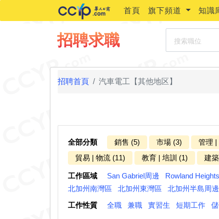
首頁
旗下頻道
知識
搜索職位
招聘求職
招聘首頁
汽車電工【其他地区】
全部分類
銷售 (5)
市場 (3)
管理 |
貿易 | 物流 (11)
教育 | 培訓 (1)
建築 
工作區域
San Gabriel周邊
Rowland Heigh
北加州南灣區
北加州東灣區
北加州半島周邊
工作性質
全職
兼職
實習生
短期工作
儲