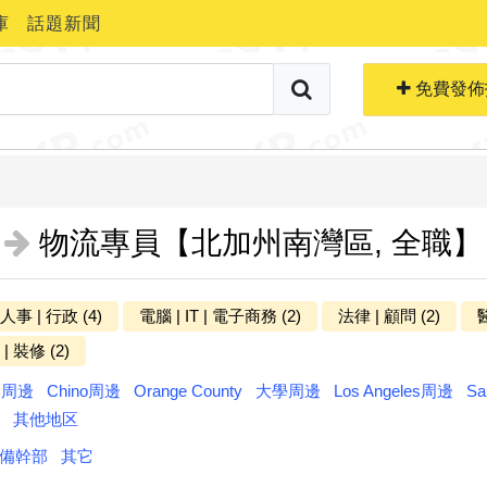
庫
話題新聞
搜索職位
免費生成簡歷
免費發佈
物流專員【北加州南灣區, 全職】
 人事 | 行政 (4)
電腦 | IT | 電子商務 (2)
法律 | 顧問 (2)
醫
更多分类
| 裝修 (2)
ts周邊
Chino周邊
Orange County
大學周邊
Los Angeles周邊
Sa
其他地区
備幹部
其它