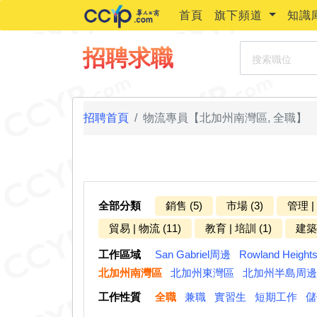
首頁
旗下頻道
知識
搜索職位
招聘求職
招聘首頁
物流專員【北加州南灣區, 全職】
全部分類
銷售 (5)
市場 (3)
管理 |
貿易 | 物流 (11)
教育 | 培訓 (1)
建築 
工作區域
San Gabriel周邊
Rowland Heigh
北加州南灣區
北加州東灣區
北加州半島周邊
工作性質
全職
兼職
實習生
短期工作
儲