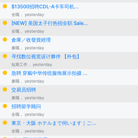
$13500招聘CDL-A卡车司机...
全職， yesterday
[NEW] 美国太子行热招全职 Sale...
全職， yesterday
倉庫／收發貨經理
兼職， yesterday
寻找数位视觉设计夥伴 【外包】
短期工作， yesterday
急聘 穿戴中华传统服饰展示拍摄 ...
兼職， yesterday
交易员招聘
兼職， yesterday
招聘留学顾问
全職， yesterday
東京・大阪 ホテルまで伺います｜ご...
全職， yesterday