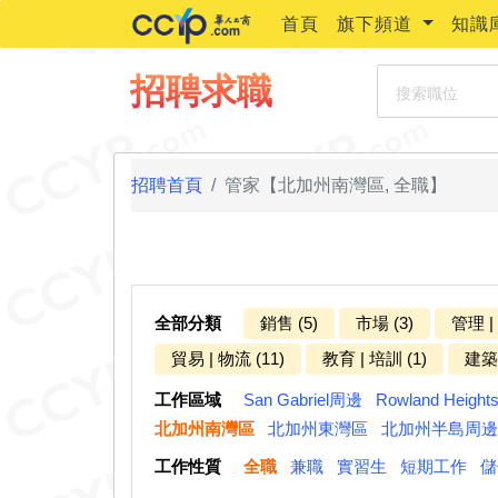
首頁
旗下頻道
知識
搜索職位
招聘求職
招聘首頁
管家【北加州南灣區, 全職】
全部分類
銷售 (5)
市場 (3)
管理 |
貿易 | 物流 (11)
教育 | 培訓 (1)
建築 
工作區域
San Gabriel周邊
Rowland Heigh
北加州南灣區
北加州東灣區
北加州半島周邊
工作性質
全職
兼職
實習生
短期工作
儲