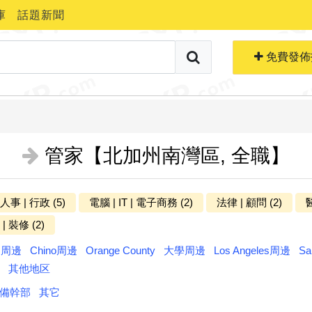
庫
話題新聞
搜索職位
免費生成簡歷
免費發佈
管家【北加州南灣區, 全職】
 人事 | 行政 (5)
電腦 | IT | 電子商務 (2)
法律 | 顧問 (2)
醫
更多分类
| 裝修 (2)
ts周邊
Chino周邊
Orange County
大學周邊
Los Angeles周邊
Sa
其他地区
備幹部
其它