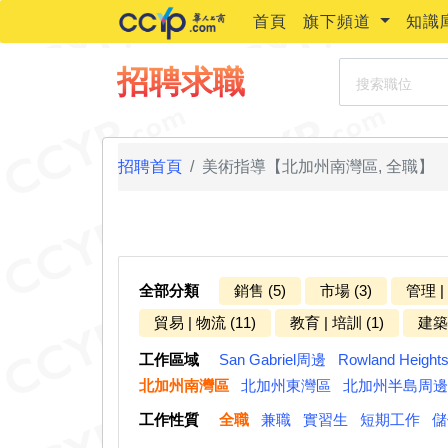
首頁
旗下頻道
知識
搜索職位
招聘求職
招聘首頁
美術指導【北加州南灣區, 全職】
全部分類
銷售 (5)
市場 (3)
管理 |
貿易 | 物流 (11)
教育 | 培訓 (1)
建築 
工作區域
San Gabriel周邊
Rowland Heigh
北加州南灣區
北加州東灣區
北加州半島周邊
工作性質
全職
兼職
實習生
短期工作
儲