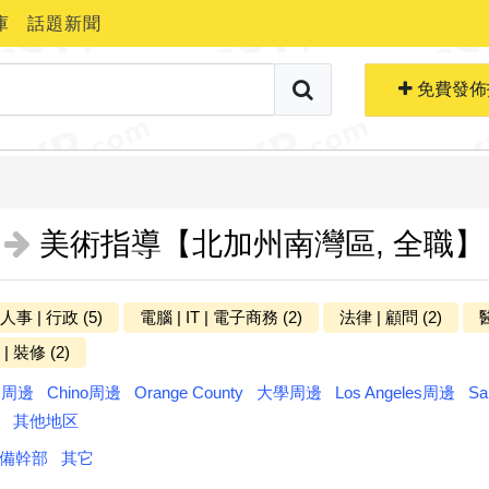
庫
話題新聞
搜索職位
免費生成簡歷
免費發佈
美術指導【北加州南灣區, 全職】
 人事 | 行政 (5)
電腦 | IT | 電子商務 (2)
法律 | 顧問 (2)
醫
更多分类
| 裝修 (2)
ts周邊
Chino周邊
Orange County
大學周邊
Los Angeles周邊
Sa
其他地区
備幹部
其它