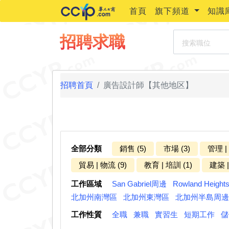
首頁
旗下頻道
知識
搜索職位
招聘求職
招聘首頁
廣告設計師【其他地区】
全部分類
銷售 (5)
市場 (3)
管理 |
貿易 | 物流 (9)
教育 | 培訓 (1)
建築 |
工作區域
San Gabriel周邊
Rowland Heigh
北加州南灣區
北加州東灣區
北加州半島周邊
工作性質
全職
兼職
實習生
短期工作
儲