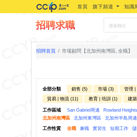
首頁
旗下頻道
知識
搜索職位
招聘求職
招聘首頁
市場顧問【北加州南灣區, 全職】
全部分類
銷售 (5)
市場 (3)
管理 |
貿易 | 物流 (11)
教育 | 培訓 (1)
建築 
工作區域
San Gabriel周邊
Rowland Heigh
北加州南灣區
北加州東灣區
北加州半島周邊
工作性質
全職
兼職
實習生
短期工作
儲