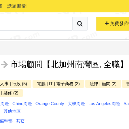
庫
話題新聞
搜索職位
免費生成簡歷
免費發佈
市場顧問【北加州南灣區, 全職】
 人事 | 行政 (5)
電腦 | IT | 電子商務 (3)
法律 | 顧問 (2)
醫
更多分类
| 裝修 (2)
ts周邊
Chino周邊
Orange County
大學周邊
Los Angeles周邊
Sa
其他地区
備幹部
其它