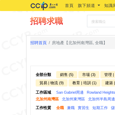
首頁
旗下頻道
知識
搜索職位
招聘求職
招聘首頁
房地產【北加州南灣區, 全職】
全部分類
銷售 (5)
市場 (3)
管理 |
貿易 | 物流 (9)
教育 | 培訓 (1)
建築 |
工作區域
San Gabriel周邊
Rowland Heigh
北加州南灣區
北加州東灣區
北加州半島周邊
工作性質
全職
兼職
實習生
短期工作
儲