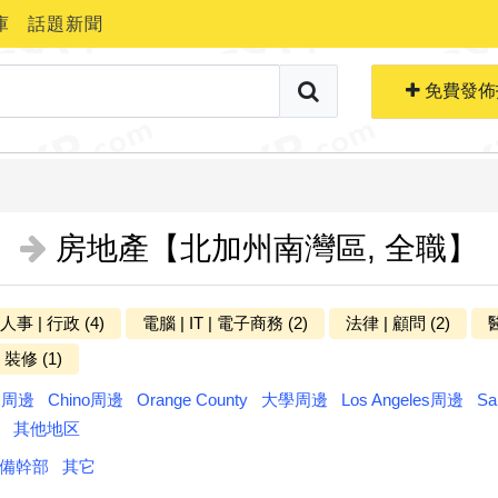
庫
話題新聞
搜索職位
免費生成簡歷
免費發佈
房地產【北加州南灣區, 全職】
 人事 | 行政 (4)
電腦 | IT | 電子商務 (2)
法律 | 顧問 (2)
醫
更多分类
 裝修 (1)
ts周邊
Chino周邊
Orange County
大學周邊
Los Angeles周邊
Sa
其他地区
備幹部
其它