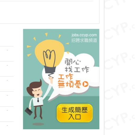
-
-
-
-
-
-