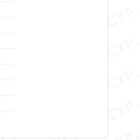
-
-
-
-
-
-
-
-