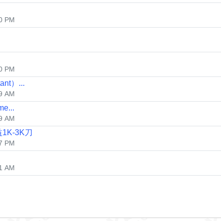
0 PM
0 PM
t）...
9 AM
me...
9 AM
K-3K刀
7 PM
1 AM