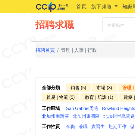
首頁
旗下頻道
知識
搜索職位
招聘求職
招聘首頁
管理 | 人事 | 行政
全部分類
銷售 (5)
市場 (3)
管理 |
貿易 | 物流 (9)
教育 | 培訓 (1)
建築 |
工作區域
San Gabriel周邊
Rowland Heigh
北加州南灣區
北加州東灣區
北加州半島周邊
工作性質
全職
兼職
實習生
短期工作
儲